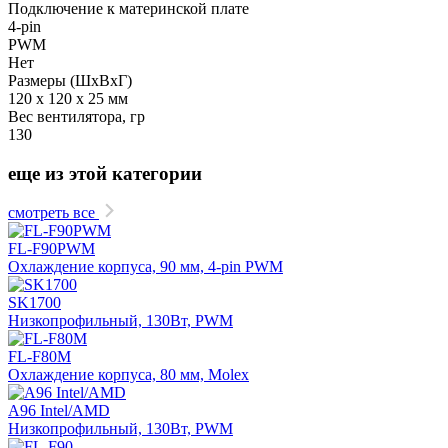
Подключение к материнской плате
4-pin
PWM
Нет
Размеры (ШхВхГ)
120 х 120 х 25 мм
Вес вентилятора, гр
130
еще из этой категории
смотреть все
FL-F90PWM
Охлаждение корпуса, 90 мм, 4-pin PWM
SK1700
Низкопрофильный, 130Вт, PWM
FL-F80M
Охлаждение корпуса, 80 мм, Molex
А96 Intel/AMD
Низкопрофильный, 130Вт, PWM