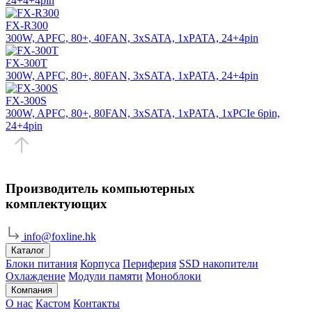
24+4+4pin
FX-R300
300W, APFC, 80+, 40FAN, 3xSATA, 1xPATA, 24+4pin
FX-300T
300W, APFC, 80+, 80FAN, 3xSATA, 1xPATA, 24+4pin
FX-300S
300W, APFC, 80+, 80FAN, 3xSATA, 1xPATA, 1xPCIe 6pin,
24+4pin
Производитель компьютерных
комплектующих
info@foxline.hk
Каталог
Блоки питания
Корпуса
Периферия
SSD накопители
Охлаждение
Модули памяти
Моноблоки
Компания
О нас
Кастом
Контакты